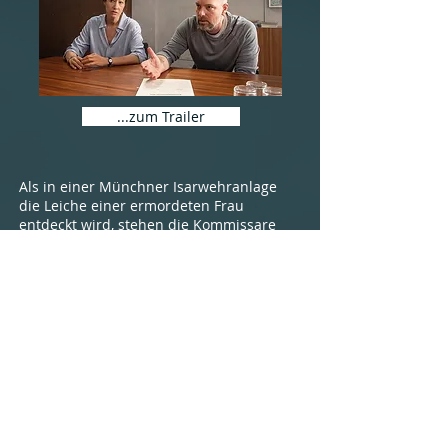
...zum Trailer
Als in einer Münchner Isarwehranlage
die Leiche einer ermordeten Frau
entdeckt wird, stehen die Kommissare
Cris Blohm (Johanna Wokalek) und
Dennis Eden (Stephan Zinner) vor einem
Rätsel. Denn das Geständnis des bereits
gefassten und verurteilten Täters Léon
Kamara (Yoli Fuller) steht im Widerspruch
zur Auffindesituation. Angeblich hatte er
das Opfer zerstückelt und im Müll
entsorgt. Blohm und Eden gehen nun der
Frage nach, warum sich Kamara freiwillig
stellte, dann aber bei seinem Geständnis
gelogen hatte. Währenddessen werden